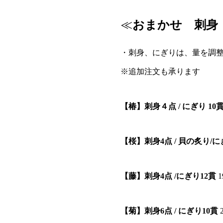
≪
おまかせ 刺身
・刺身、にぎりは、量を調
※追加注文も承ります
【椿】刺身４点 / にぎり 10
【桜】刺身4点 / 貝の炙り/に
【藤】刺身4点 /にぎり12貫
1
【菊】刺身6点 / にぎり10貫