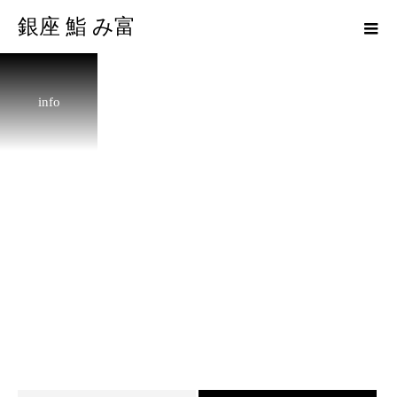
銀座 鮨 み富
info